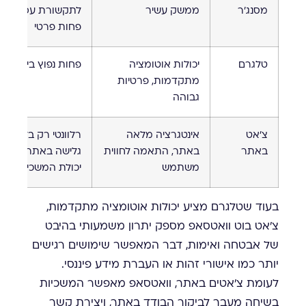
מסנג'ר
ממשק עשיר
לתקשורת עסקית,
פחות פרטי
טלגרם
יכולות אוטומציה
פחות נפוץ בישראל
מתקדמות, פרטיות
גבוהה
צ'אט
אינטגרציה מלאה
רלוונטי רק בזמן
באתר
באתר, התאמה לחווית
גלישה באתר, חסר
משתמש
יכולת המשכיות
בעוד שטלגרם מציע יכולות אוטומציה מתקדמות,
צ'אט בוט וואטסאפ מספק יתרון משמעותי בהיבט
של אבטחה ואימות, דבר המאפשר שימושים רגישים
יותר כמו אישורי זהות או העברת מידע פיננסי.
לעומת צ'אטים באתר, וואטסאפ מאפשר המשכיות
בשיחה מעבר לביקור הבודד באתר, ויצירת קשר