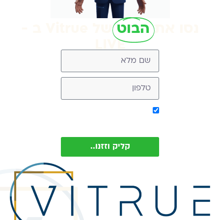
נסו את
הבוט
של Vitrue ב -
LIVE
אישור קבלת מסר מ-
Vitrue (ניתן להסיר בכל עת)
קליק וזזנו..