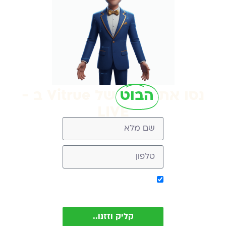
נסו את
הבוט
של Vitrue ב -
LIVE
אישור קבלת מסר מ-
Vitrue (ניתן להסיר בכל עת)
קליק וזזנו..