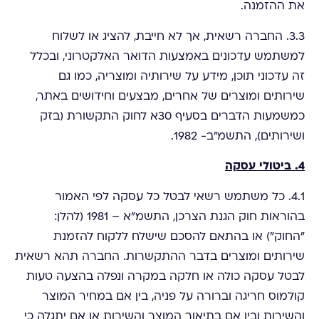
את ההזמנה.
3.3. החברה רשאית, אך לא חייבת, להציג או לשלוח
למשתמש עדכונים באמצעות הדואר האלקטרוני, ובכלל
זה עדכוני תוכן, מידע על שירותיה ומוצריה, כמו גם
שירותים ומוצרים של אחרים, מבצעים וחידושים באתר,
כמשמעות הדברים בסעיף 30א לחוק התקשורת (בזק
ושירותים), התשמ"ב- 1982.
4. ביטולי עסקה
4.1. כל משתמש רשאי לבטל כל עסקה לפי האמור
בהוראות חוק הגנת הצרכן, התשמ"א – 1981 (להלן:
"החוק") או בהתאם להסכם שישלח ללקוח להזמנת
שירותים ומוצרים בדבר ההתקשרות. החברה תהא רשאית
לבטל עסקה כולה או חלקה במקרה ונפלה בהצעה טעות
קולמוס חריגה וברורה על פניה, בין אם במחיר המוצר
והשירות ובין אם בתיאור המוצר והשירות או אם יתגלה כי