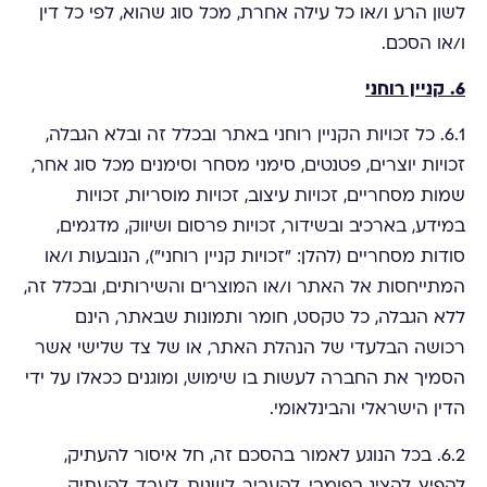
לשון הרע ו/או כל עילה אחרת, מכל סוג שהוא, לפי כל דין
ו/או הסכם.
6. קניין רוחני
6.1. כל זכויות הקניין רוחני באתר ובכלל זה ובלא הגבלה,
זכויות יוצרים, פטנטים, סימני מסחר וסימנים מכל סוג אחר,
שמות מסחריים, זכויות עיצוב, זכויות מוסריות, זכויות
במידע, בארכיב ובשידור, זכויות פרסום ושיווק, מדגמים,
סודות מסחריים (להלן: "זכויות קניין רוחני"), הנובעות ו/או
המתייחסות אל האתר ו/או המוצרים והשירותים, ובכלל זה,
ללא הגבלה, כל טקסט, חומר ותמונות שבאתר, הינם
רכושה הבלעדי של הנהלת האתר, או של צד שלישי אשר
הסמיך את החברה לעשות בו שימוש, ומוגנים ככאלו על ידי
הדין הישראלי והבינלאומי.
6.2. בכל הנוגע לאמור בהסכם זה, חל איסור להעתיק,
להפיץ, להציג בפומבי, להעביר, לשנות, לעבד, להעתיק,