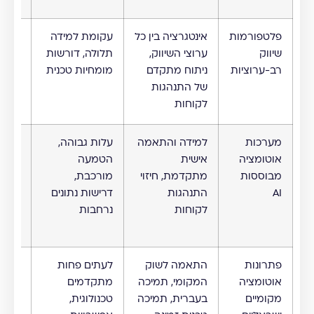
פלטפורמות
אינטגרציה בין כל
עקומת למידה
עסקי
שיווק
ערוצי השיווק,
תלולה, דורשות
בינוני
רב-ערוציות
ניתוח מתקדם
מומחיות טכנית
וגדול
של התנהגות
צוותי
לקוחות
מערכות
למידה והתאמה
עלות גבוהה,
חברו
אוטומציה
אישית
הטמעה
גדולו
מבוססות
מתקדמת, חיזוי
מורכבת,
מאגר
AI
התנהגות
דרישות נתונים
משמע
לקוחות
נרחבות
פתרונות
התאמה לשוק
לעתים פחות
עסקי
אוטומציה
המקומי, תמיכה
מתקדמים
המתמ
מקומיים
בעברית, תמיכה
טכנולוגית,
בשוק