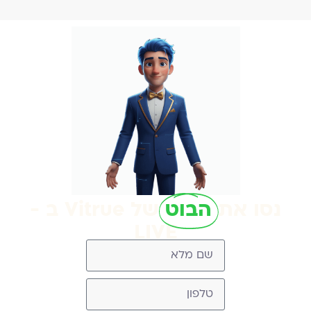
נסו את
הבוט
של Vitrue ב -
LIVE