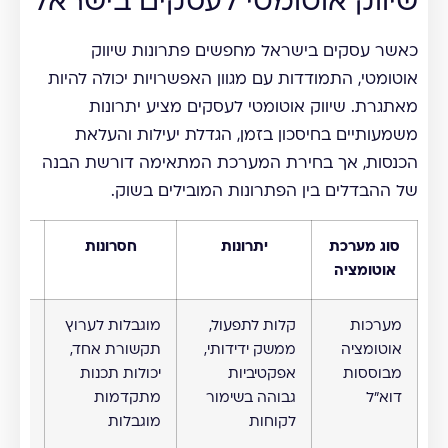
שיווק אוטומטי לעסקים בישראל
כאשר עסקים בישראל מחפשים פתרונות שיווק
אוטומטי, התמודדות עם מגוון האפשרויות יכולה להיות
מאתגרת. שיווק אוטומטי לעסקים מציע יתרונות
משמעותיים בחיסכון בזמן, הגדלת יעילות והעלאת
הכנסות, אך בחירת המערכת המתאימה דורשת הבנה
של ההבדלים בין הפתרונות המובילים בשוק.
סוג מערכת
יתרונות
חסרונות
הת
אוטומציה
לע
מערכות
קלות לתפעול,
מוגבלות לערוץ
עסקי
אוטומציה
ממשק ידידותי,
תקשורת אחד,
קטני
מבוססות
אפקטיביות
יכולות תכנות
בינונ
דוא"ל
גבוהה בשימור
מתקדמות
מאגר
לקוחות
מוגבלות
לקוח
קיים