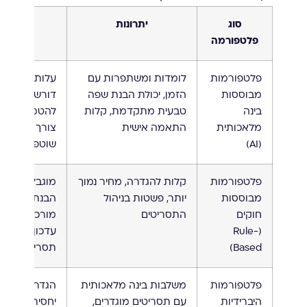
סוג
יתרונות
חסרונו
פלטפורמה
פלטפורמות
לומדות ומשתפרות עם
עלות גבוהה י
מבוססות
הזמן, יכולת הבנת שפה
דורשות זמן
בינה
טבעית מתקדמת, קלות
להטמעה ולימו
מלאכותית
התאמה אישית
צורך בתחזוק
(AI)
שוטפת
פלטפורמות
קלות להגדרה, מחיר נמוך
מוגבלות ביכו
מבוססות
יותר, פשטות בניהול
הבנת שאלות
חוקים
התסריטים
מורכבות, דור
(Rule-
עדכון ידני של
Based)
תסריטים
פלטפורמות
משלבות בינה מלאכותית
הגדרה מורכ
היברידיות
עם תסריטים מוגדרים,
יחסית, צורך ב