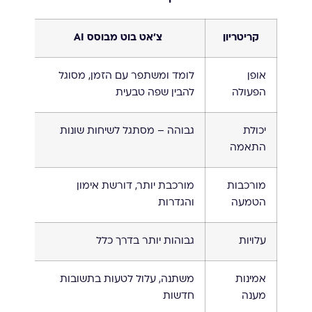
קריטריון
צ'אט בוט מבוסס AI
אופן
לומד ומשתפר עם הזמן, מסוגל
עובד
הפעולה
להבין שפה טבעית
מוגד
יכולת
גבוהה – מסתגל לשיחות שונות
מוגב
התאמה
מרא
מורכבות
מורכבת יותר, דורשת אימון
פשוט
הטמעה
והגדרות
עלויות
גבוהות יותר בדרך כלל
נמוכו
אמינות
משתנה, עלול לטעות בתשובות
גבוה
מענה
חדשות
מוגב