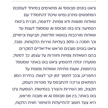
צ'אט בוטים מבוססי AI מתאימים במיוחד לעסקים
המחפשים פתרון גמיש שיכול להתמודד עם
שאלות מגוונות ולא צפויות. לדוגמה, חברת ביטוח
הטמיעה צ'ט בוט מבוסס AI שמסוגל לענות על
שאלות מורכבות בנושאי פוליסות, תביעות וכיסויים,
וכך חסכה כ-30% בעלויות שירות הלקוחות. מנגד,
צ'אט בוטים מובנים מראש אידיאליים למקרים
בהם השאלות צפויות וחוזרות על עצמן. כך למשל,
מסעדה יכולה להטמיע צ'אט בוט באתר שמטפל
בהזמנות, שעות פתיחה ושאלות נפוצות על
התפריט, ובכך לחסוך זמן יקר לצוות. בחירת הסוג
המתאים צריכה להתבסס על מטרות העסק,
תקציב, סוג השירות והצורך בגמישות. הטמעת צ'ט
בוט באתר, בין אם מבוסס AI או מובנה מראש,
היא צעד חשוב להתייעלות ולשיפור חווית הלקוח,