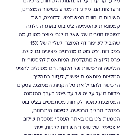
מידע יקר ערך על התנהגות הלקוחות, צרכיהם
והעדפותיהם. מידע זה מסייע בשיפור המוצרים,
השירותים וחווית המשתמש. לדוגמה, רשת
קמעונאית שהטמיעה צ'ט בוט באתרה גילתה
דפוסים חוזרים של שאלות לגבי מוצר מסוים, מה
שהוביל לשיפור דף המוצר ולעלייה של 15%
במכירות. צ'ט בוטים מודרניים מציעים גם יכולת
פרסונליזציה מתקדמת, המותאמת להיסטוריית
הגלישה והרכישות של הלקוח. הם מסוגלים להציע
המלצות מותאמות אישית, לעזור בתהליך
הרכישה ולהגדיל את סל הקניות הממוצע. עסקים
מדווחים על עלייה של עד 20% בערך ההזמנה
הממוצעת כאשר לקוחות משתמשים בצ'ט בוט
במהלך תהליך הרכישה. לסיכום היתרונות,
הטמעת צ'ט בוט באתר העסקי מספקת שילוב
אופטימלי של שיפור השירות ללקוח, ייעול