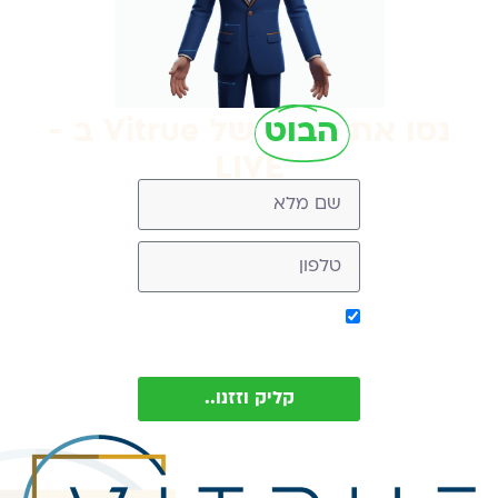
נסו את
הבוט
של Vitrue ב -
LIVE
אישור קבלת מסר מ-
Vitrue (ניתן להסיר בכל עת)
קליק וזזנו..