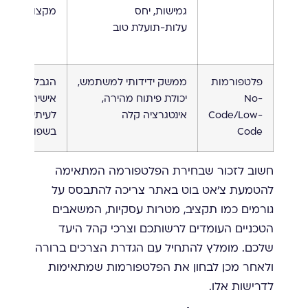
גמישות, יחס
מקצועי בתחז
עלות-תועלת טוב
פלטפורמות
ממשק ידידותי למשתמש,
הגבלות בהת
No-
יכולת פיתוח מהירה,
אישית מורכב
Code/Low-
אינטגרציה קלה
לעיתים מוגבל
Code
בשפות מסוימ
חשוב לזכור שבחירת הפלטפורמה המתאימה
להטמעת צ'אט בוט באתר צריכה להתבסס על
גורמים כמו תקציב, מטרות עסקיות, המשאבים
הטכניים העומדים לרשותכם וצרכי קהל היעד
שלכם. מומלץ להתחיל עם הגדרת הצרכים ברורה
ולאחר מכן לבחון את הפלטפורמות שמתאימות
לדרישות אלו.