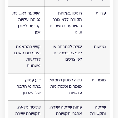
עלויות
חיסכון בעלויות
השקעה ראשונית
תקורה, ללא צורך
גבוהה, עלויות
בהשקעה בתשתיות
קבועות לאורך
וגיוס
זמן
גמישות
יכולת להתרחב או
קושי בהתאמת
לצמצם במהירות
היקף כוח האדם
לפי צרכים
לדרישות
משתנות
מומחיות
גישה למגוון רחב של
ידע עמוק
מומחים וטכנולוגיות
בתחומי הליבה
עדכניות
של הארגון
שליטה
פחות שליטה ישירה,
שליטה מלאה,
ותקשורת
אתגרי תקשורת
תקשורת ישירה