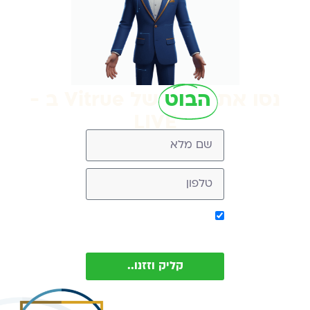
נסו את
הבוט
של Vitrue ב -
LIVE
אישור קבלת מסר מ-
Vitrue (ניתן להסיר בכל עת)
קליק וזזנו..