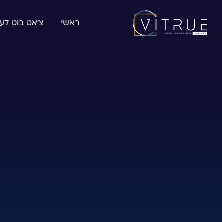
ראשי
צ׳אט בוט לע