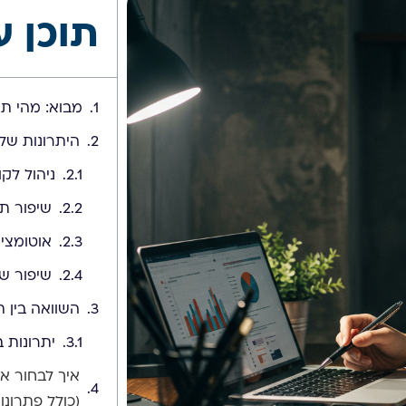
תוכן ע
מבוא: מהי תוכנת CRM ומדוע היא חש
היתרונות של שימוש ב
ניהול לקו
שיפור תה
אוטומצי
שיפור ש
השוואה בין תוכנות CRM חינמיות מוביל
יתרונות בבחירת
(כולל פתרונו