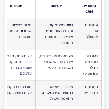
קטגוריית
יתרונות
חסרונות
CRM
פתרונות
גישה מכל מקום,
תלות בחיבור
ענן
עדכונים אוטומטיים,
אינטרנט, עלויות מנוי
(Cloud)
אין צורך בתחזוקת
חודשיות
חומרה
מערכות
שליטה מלאה בנתונים,
עלות התקנה גבוהה,
מקומיות
אין תלות באינטרנט,
צורך בתחזוקה
(On-
תשלום חד פעמי
שוטפת, פחות
premise)
עדכונים
פתרונות
שילוב בין שליטה
מורכבות בהקמה,
היברידיים
בנתונים לבין גמישות,
עלות בינונית-גבוהה
התאמה אישית