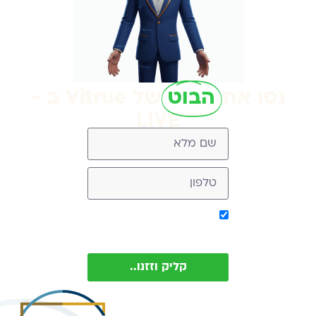
נסו את
הבוט
של Vitrue ב -
LIVE
אישור קבלת מסר מ-
Vitrue (ניתן להסיר בכל עת)
קליק וזזנו..