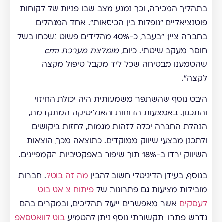
בתהליך המכירה, וכך נמנע מצב שבו פניות של לקוחות
פוטנציאליים "נופלות בין הכיסאות". אחד המנהלים
בחברה ציין: "בעבר, כ-40% מהלידים פשוט נשכחו בשל
חוסר מעקב שיטתי. כיום,
מומלצת מערכת crm
שהטמענו מבטיחה שכל ליד מקבל טיפול מקצה
לקצה".
היבט נוסף שהשתפר משמעותית היה יכולת החיזוי
והתכנון. באמצעות הדוחות והאנליטיקה המתקדמת,
הנהלת החברה יכלה לזהות מגמות, לחזות ביקושים
ולתכנן מבצעי שיווק ממוקדים. כתוצאה מכך, הוצאות
השיווק ירדו ב-18% תוך שיפור באפקטיביות הקמפיינים.
בנוסף, בעידן הדיגיטלי חשוב להבין
מה זה בוט?
. חברות
מובילות מציעות גם פתרונות של
פיתוח צ אט בוט
לעסקים
אשר מאפשרים ייעול תהליכים, ובמקרים בהם
נדרש פתרון תקשורתי נוסף ניתן להטמיע
בוט לוואטסאפ