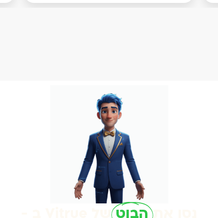
נסו את
הבוט
של Vitrue ב -