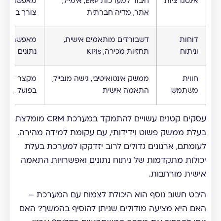
אינטגרציות
חיבור למערכות ERP, אימייל,
מאפשר תמונ
אתר, מדיה חברתית
צורך בריבוי
דוחות
דשבורדים מותאמים אישית,
מאפשר קבל
וניתוח
תחזיות מכירה, KPIs
נתונים
חווית
ממשק אינטואיטיבי, גישה מובייל,
מקצר זמן ה
משתמש
התאמה אישית
בפועל במע
עסקים קטנים עשויים להתמקד במערכת CRM מומלצת
בעלת ממשק פשוט וידידותי, עם עקומת למידה מהירה.
לעומתם, ארגונים גדולים לרוב יזדקקו למערכת בעלת
יכולות מתקדמות של ניתוח נתונים ואפשרויות התאמה
אישית מורחבות.
היבט חשוב נוסף הוא היכולת לצמוח עם המערכת –
האם היא מציעה מודולים שניתן להוסיף בהמשך? האם