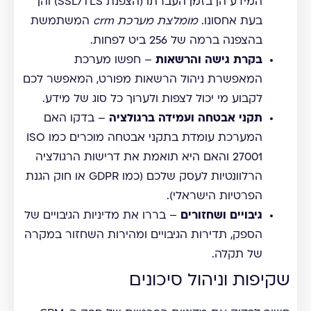
המידע הן בזמן העברתו (הצפנת SSL/TLS) והן
בעת אחסונו.
מומלצת מערכת crm
המשתמשת
בהצפנה ברמה של 256 ביט לפחות.
בקרת גישה והרשאות
– חפשו מערכת
המאפשרת ניהול הרשאות מפורט, המאפשר לכם
לקבוע מי יכול לצפות ולערוך כל סוג של מידע.
תקני אבטחה ועמידה ברגולציה
– בדקו האם
המערכת עומדת בתקני אבטחה מוכרים כמו ISO
27001 והאם היא תואמת את דרישות הרגולציה
הרלוונטיות לעסק שלכם (כמו GDPR או חוק הגנת
הפרטיות הישראלי).
גיבויים ושחזורים
– בררו את מדיניות הגיבויים של
הספק, תדירות הגיבויים ומהירות השחזור במקרה
של תקלה.
שקיפות וניהול סיכונים