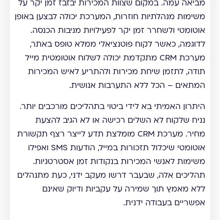
מביאה עמה. במקום שצוות המכירות יבזבז זמן יקר על
משימות מנהלתיות חוזרות, המערכת יכולה לבצען באופן
אוטומטי ולשחרר זמן יקר לפעילויות מניבות הכנסה.
לדוגמה, כאשר לקוח פוטנציאלי ממלא טופס באתר,
מערכת CRM מתקדמת יכולה לשלוח אוטומטית מייל
תודה, לתזמן שיחת מכירות ולהתריע לאיש המכירות
המתאים – הכל ללא התערבות אנושית.
היתרון האמיתי בא לידי ביטוי בתהליכים מורכבים יותר.
נניח שלקוח לא השלים רכישה או לא הגיב להצעת
מחיר. מערכת CRM מומלצת תדע לייצר רצף תקשורת
אוטומטי שיכלול תזכורות במייל, הודעות SMS ואפילו
משימות לאנשי המכירות בנקודות זמן אסטרטגיות.
תהליכים אלה, שבעבר דרשו מעקב ידני, כעת מתנהלים
ללא מאמץ תוך שמירה על עקביות ודיוק שאינם
אפשריים בעבודה ידנית.