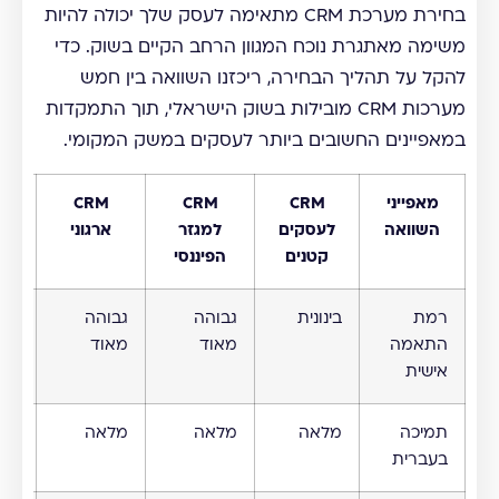
בחירת מערכת CRM מתאימה לעסק שלך יכולה להיות
משימה מאתגרת נוכח המגוון הרחב הקיים בשוק. כדי
להקל על תהליך הבחירה, ריכזנו השוואה בין חמש
מערכות CRM מובילות בשוק הישראלי, תוך התמקדות
במאפיינים החשובים ביותר לעסקים במשק המקומי.
מאפייני
CRM
CRM
CRM
השוואה
לעסקים
למגזר
ארגוני
קטנים
הפיננסי
רמת
בינונית
גבוהה
גבוהה
בינ
התאמה
מאוד
מאוד
אישית
תמיכה
מלאה
מלאה
מלאה
חלק
בעברית