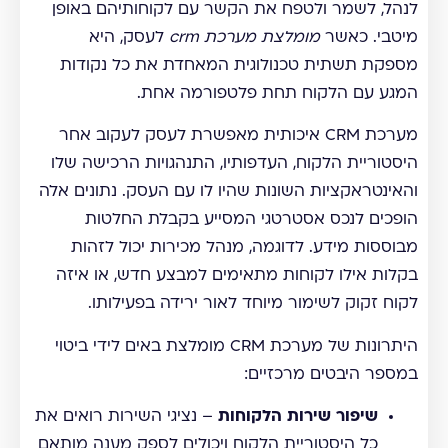
לנהל, לשמר ולטפח את הקשר עם לקוחותיהם באופן
מיטבי. כאשר
מומלצת מערכת crm
לעסק, היא
מספקת תשתית טכנולוגית המאחדת את כל נקודות
המגע עם הלקוח תחת פלטפורמה אחת.
מערכת CRM איכותית מאפשרת לעסק לעקוב אחר
היסטוריית הלקוח, העדפותיו, התנהגויות הרכישה שלו
והאינטראקציות השונות שהיו לו עם העסק. נתונים אלה
הופכים לנכס אסטרטגי המסייע בקבלת החלטות
מבוססות מידע. לדוגמה, מנהל מכירות יכול לזהות
בקלות אילו לקוחות מתאימים למבצע חדש, או איזה
לקוח זקוק לשימור מיוחד לאור ירידה בפעילותו.
היתרונות של מערכת CRM מומלצת באים לידי ביטוי
במספר היבטים מרכזיים:
שיפור שירות הלקוחות
– נציגי השירות רואים את
כל היסטוריית הלקוח ויכולים לספק מענה מותאם