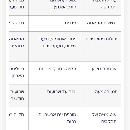
עלות התקנה
נמוכה (תשלום
גבוהה (השקע
ותחזוקה
חודשי/שנתי)
חד-פעמית)
גמישות התאמה
בינונית
גבוהה מאוד
יכולות ניהול פניות
ניתוב אוטומטי, תיעוד
התאמה מלא
שיחות, מעקב פניות
לתהליכים פנימ
אבטחת מידע
תלויה בספק השירות
בשליטה מלא
הארגון
זמן הטמעה
ימים עד שבועות
שבועות עד
חודשים
אוטומציה של
מובנית עם אפשרויות
תלויה בפיתוח
תהליכים
רבות