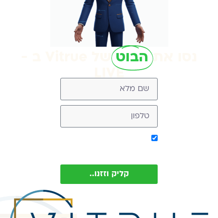
נסו את
הבוט
של Vitrue ב -
LIVE
אישור קבלת מסר מ-
Vitrue (ניתן להסיר בכל עת)
קליק וזזנו..