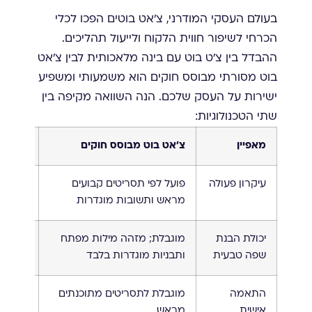
בעולם העסקי המודרני, צ'אט בוטים הפכו לכלי
הכרחי לשיפור חווית הלקוח ולייעול תהליכים.
ההבדל בין צ'ט בוט עם בינה מלאכותית לבין צ'אט
בוט מסורתי מבוסס חוקים הוא משמעותי ומשפיע
ישירות על העסק שלכם. הנה השוואה מקיפה בין
שתי הטכנולוגיות:
מאפיין
צ'אט בוט מבוסס חוקים
צ'ט בו
עיקרון פעולה
פועל לפי תסריטים קבועים
לומד מ
מראש ותשובות מוגדרות
ומתאים
יכולת הבנת
מוגבלת; מזהה מילות מפתח
מתקדמת
שפה טבעית
ותבניות מוגדרות בלבד
ומשמעו
התאמה
מוגבלת לתסריטים מתוכנתים
מותאם 
אישית
מראש
על התנ