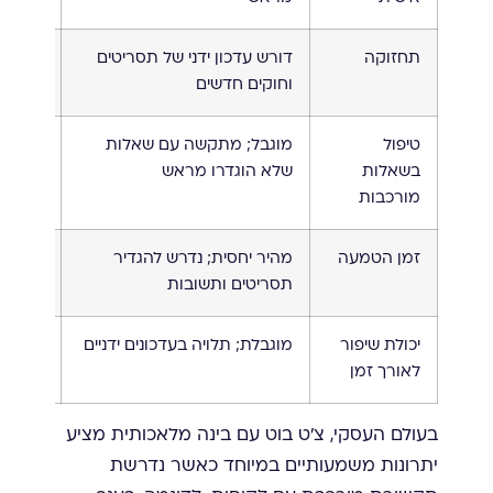
תחזוקה
דורש עדכון ידני של תסריטים
מתעדכן
וחוקים חדשים
אינטרא
טיפול
מוגבל; מתקשה עם שאלות
יכולת 
בשאלות
שלא הוגדרו מראש
מורכבו
מורכבות
זמן הטמעה
מהיר יחסית; נדרש להגדיר
ארוך י
תסריטים ותשובות
למידה
יכולת שיפור
מוגבלת; תלויה בעדכונים ידניים
גבוהה;
לאורך זמן
כל אינ
בעולם העסקי, צ'ט בוט עם בינה מלאכותית מציע
יתרונות משמעותיים במיוחד כאשר נדרשת