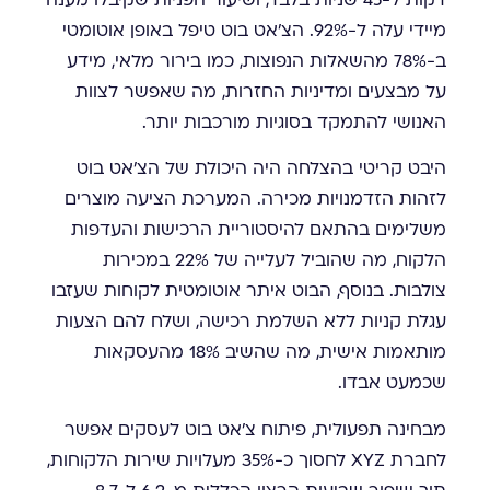
דקות ל-45 שניות בלבד, ושיעור הפניות שקיבלו מענה
מיידי עלה ל-92%. הצ'אט בוט טיפל באופן אוטומטי
ב-78% מהשאלות הנפוצות, כמו בירור מלאי, מידע
על מבצעים ומדיניות החזרות, מה שאפשר לצוות
האנושי להתמקד בסוגיות מורכבות יותר.
היבט קריטי בהצלחה היה היכולת של הצ'אט בוט
לזהות הזדמנויות מכירה. המערכת הציעה מוצרים
משלימים בהתאם להיסטוריית הרכישות והעדפות
הלקוח, מה שהוביל לעלייה של 22% במכירות
צולבות. בנוסף, הבוט איתר אוטומטית לקוחות שעזבו
עגלת קניות ללא השלמת רכישה, ושלח להם הצעות
מותאמות אישית, מה שהשיב 18% מהעסקאות
שכמעט אבדו.
מבחינה תפעולית, פיתוח צ'אט בוט לעסקים אפשר
לחברת XYZ לחסוך כ-35% מעלויות שירות הלקוחות,