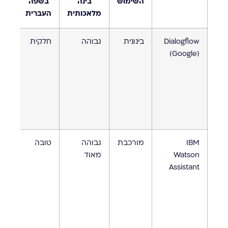
השימוש
בינה
בשפה
מלאכותית
העברית
Dialogflow
בינונית
גבוהה
חלקית
מגו
(Google)
של
פלט
IBM
מורכבת
גבוהה
טובה
אקו
Watson
מאוד
של BM
Assistant