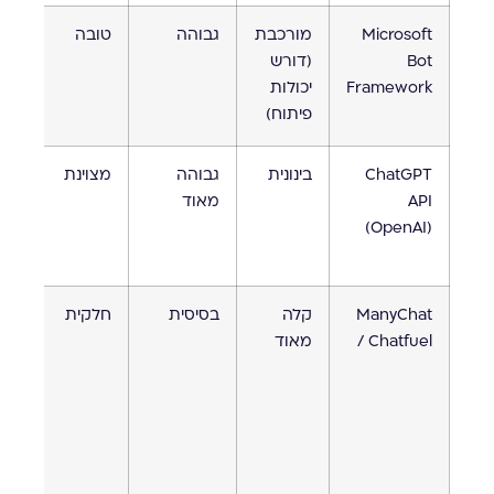
Microsoft
מורכבת
גבוהה
טובה
אקו
Bot
(דורש
של
Framework
יכולות
oft
פיתוח)
ChatGPT
בינונית
גבוהה
מצוינת
מוג
API
מאוד
דור
(OpenAI)
פית
ManyChat
קלה
בסיסית
חלקית
בעי
/ Chatfuel
מאוד
רשת
חבר