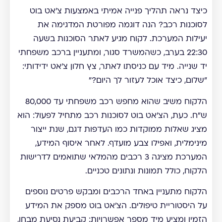
כיצד נראה תהליך פנייה אמיתי באמצעות צ'אט בוט
לסוכנות רכב? הנה דוגמה מפורטת המדגימה את
יעילות המערכת. לקוח מגיע לאתר הסוכנות בשעה
22:30 בערב, כשהמשרד סגור, ומתעניין ברכב משפחתי
יד שנייה. מיד עם כניסתו לאתר, צץ חלון צ'אט ידידותי:
"שלום, כיצד אוכל לעזור לך היום?"
הלקוח משיב שהוא מחפש רכב משפחתי עד 80,000
ש"ח. כעת, הצ'אט בוט לסוכנות רכב מתחיל לפעול: הוא
מציג שאלות ממוקדות כמו העדפות דגם, שנת ייצור
מינימלית, ואפילו צבע מועדף. לאחר איסוף המידע,
המערכת מציגה 3 רכבים מהמלאי שתואמים לדרישות
הלקוח, כולל תמונות ונתונים טכניים.
הלקוח מתעניין באחד הרכבים ומבקש פרטים נוספים
על היסטוריית טיפולים. הצ'אט בוט מספק את המידע
הזמין ומציע מיד מספר אפשרויות: קביעת נסיעת מבחן,