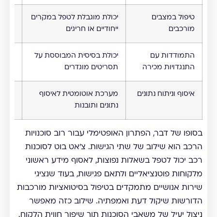
טיפול במצבים
יכולת מוגבלת לטפל במקרים
גמישו
מורכבים
ייחודיים או חריגים
למצב
התמודדות עם
יכולת בסיסית המבוססת על
יכולת
התנגדויות מכירה
תסריטים מוגדרים
התנגד
איסוף וניתוח נתונים
מערכת אוטומטית לאיסוף
דורש 
נתונים ותובנות
ידני
בסופו של דבר, הפתרון האופטימלי עבור רוב סוכנויות
הרכב הוא שילוב של שתי הגישות. צ'אט בוט לסוכנות
רכב יכול לטפל בשאלות נפוצות, לאסוף מידע ראשוני
מלקוחות פוטנציאליים ולתאם פגישות, בעוד שנציגי
שירות אנושיים מתמקדים בטיפול בסיטואציות מורכבות
הדורשות שיקול דעת ואמפתיה. שילוב כזה מאפשר
ניצול יעיל של משאבי הסוכנות תוך שיפור חווית הלקוח.