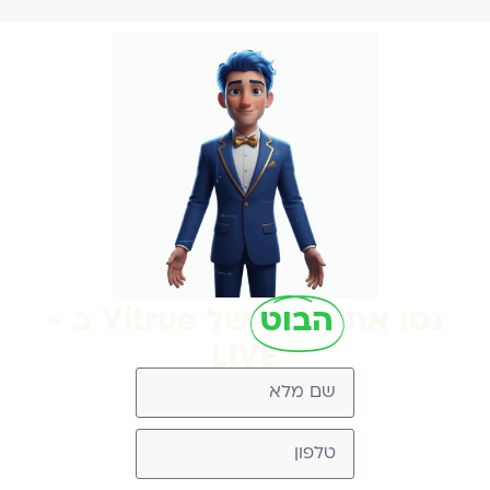
נסו את
הבוט
של Vitrue ב -
LIVE