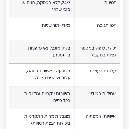
זמינות
24/7, ללא הפסקה, חגים או
מוגבל
סופי שבוע
בכמות
זמן תגובה
מיידי (תוך שניות)
משתנ
עומס
יכולת טיפול במספר
בלתי מוגבל (אלפי פניות
מוגבל
פניות במקביל
בו-זמנית)
העבו
עלות תפעולית
השקעה ראשונית גבוהה,
עלויו
עלות שוטפת נמוכה
שוטפו
אחידות במידע
תשובות עקביות ומדויקות
תלוי 
בכל פנייה
הספצ
אישיות ואמפתיה
מוגבל (למרות התקדמות
גבוהה
ביכולות הבנת רגשות)
המענה