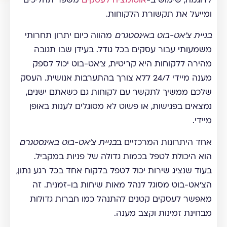
לדוגמה, שימוש ב-
אוטומציה לעסקים
משפר תהליכים
ומייעל את תקשורת הלקוחות.
בניית צ'אט-בוט באינסטגרם
מהווה כיום יתרון תחרותי
משמעותי עבור עסקים בכל גודל. בעידן שבו תגובה
מהירה ללקוחות היא קריטית, צ'אט-בוט יכול לספק
מענה מיידי 24/7 ללא צורך בהתערבות אנושית. העסק
שלכם ממשיך לתקשר עם לקוחות גם כשאתם ישנים,
נמצאים בפגישות, או פשוט לא מסוגלים לענות באופן
מיידי.
אחד היתרונות המרכזיים ב
בניית צ'אט-בוט באינסטגרם
הוא היכולת לטפל בכמות גדולה של פניות במקביל.
בעוד שנציג שירות יכול לטפל בלקוח אחד בכל רגע נתון,
הצ'אט-בוט מסוגל לנהל מאות שיחות בו-זמנית. זה
מאפשר לעסקים קטנים להתנהל כמו חברות גדולות
מבחינת זמינות וקצב מענה.