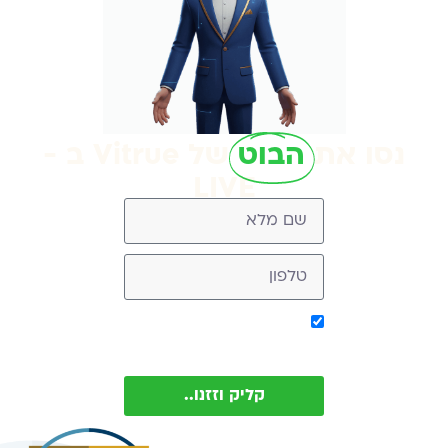
נסו את
הבוט
של Vitrue ב -
LIVE
אישור קבלת מסר מ-
Vitrue (ניתן להסיר בכל עת)
קליק וזזנו..