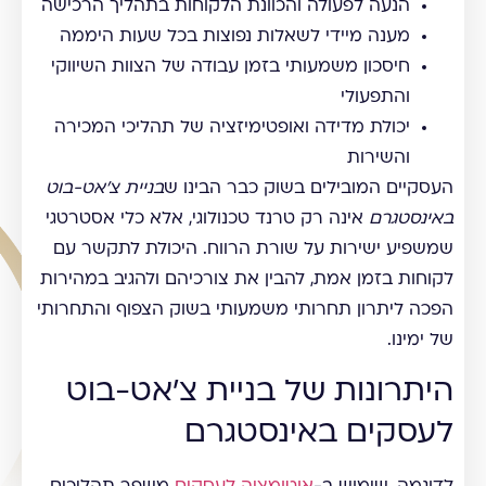
הנעה לפעולה והכוונת הלקוחות בתהליך הרכישה
מענה מיידי לשאלות נפוצות בכל שעות היממה
חיסכון משמעותי בזמן עבודה של הצוות השיווקי
והתפעולי
יכולת מדידה ואופטימיזציה של תהליכי המכירה
והשירות
העסקיים המובילים בשוק כבר הבינו ש
בניית צ'אט-בוט
באינסטגרם
אינה רק טרנד טכנולוגי, אלא כלי אסטרטגי
שמשפיע ישירות על שורת הרווח. היכולת לתקשר עם
לקוחות בזמן אמת, להבין את צורכיהם ולהגיב במהירות
הפכה ליתרון תחרותי משמעותי בשוק הצפוף והתחרותי
של ימינו.
היתרונות של בניית צ'אט-בוט
לעסקים באינסטגרם