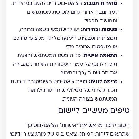
מהירות תגובה:
הצ'אט-בוט חייב להגיב במהירות.
זמן תגובה ארוך יגרום לנטישת משתמשים
ותחושת תסכול.
פשטות ובהירות:
יש להשתמש בשפה ברורה,
תמציתית וטבעית. הימנעו מז'רגון מקצועי מורכב
או משפטים ארוכים מדי.
התאמה אישית:
פנייה בשם המשתמש והצעת
תוכן רלוונטי על סמך היסטוריית השיחות מגבירה
את תחושת הערך והחיבור.
זרימה לוגית:
בניית צ'אט-בוט באינסטגרם דורשת
תכנון קפדני של מסלולי שיחה שיובילו את
המשתמש בצורה הגיונית.
טיפים מעשיים ליישום
חשוב לתכנן מראש את "אישיות" הצ'אט-בוט כך
שתתאים לזהות המותג. צ'אט-בוט של מותג צעיר ודינמי