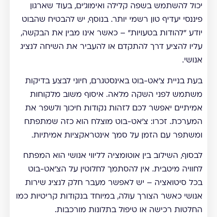
יכול להשתמש בשפה קלילה ואימוג'ים, בעוד שארגון
פיננסי יעדיף טון רשמי יותר. בנוסף, יש להבטיח שהבוט
יודע "להודות בטעויות" – כאשר אינו מבין את הבקשה,
עליו להציע דרך להתקדם או להעביר את השיחה לנציג
אנושי.
בעת בניית צ'אט-בוט באינסטגרם, חיוני לבצע בדיקות
משתמש לפני השקה מלאה. איסוף משוב מלקוחות
אמיתיים יאפשר לכם לזהות נקודות חיכוך ולשפר את
המערכת. זכרו: צ'אט-בוט מוצלח הוא כזה שמתפתח
ומשתפר עם הזמן על סמך אינטראקציות אמיתיות.
לבסוף, השילוב בין אוטומציה לליווי אנושי הוא המפתח
לחוויה מיטבית. אין להסתמך לחלוטין על הצ'אט-בוט
בכל סיטואציה – יש לאפשר מעבר חלק לנציג שירות
אנושי כאשר הצורך עולה, במיוחד בנקודות קריטיות כמו
החלטות רכישה או טיפול בתלונות מורכבות.