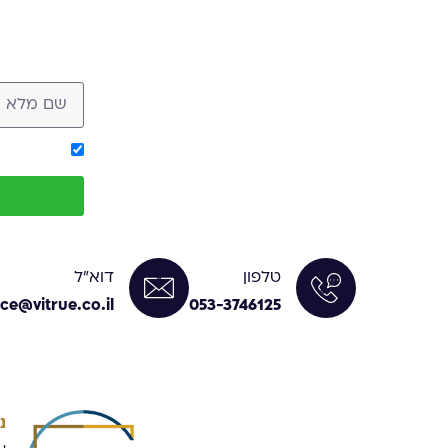
אישור קבלת מסר מ-ue
טלפון
דוא"ל
ice@vitrue.co.il
053-3746125
נ