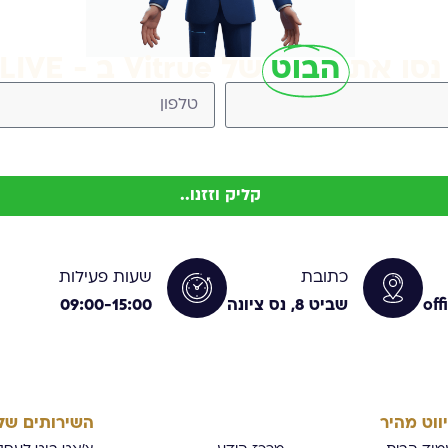
נסו את
הבוט
של Vitrue ב - LIVE
Vitr (ניתן להסיר בכל עת)
קליק וזזנו..
כתובת
שעות פעילות
off
שביט 8, נס ציונה
09:00-15:00
יווט מהיר
השירותים שלנ