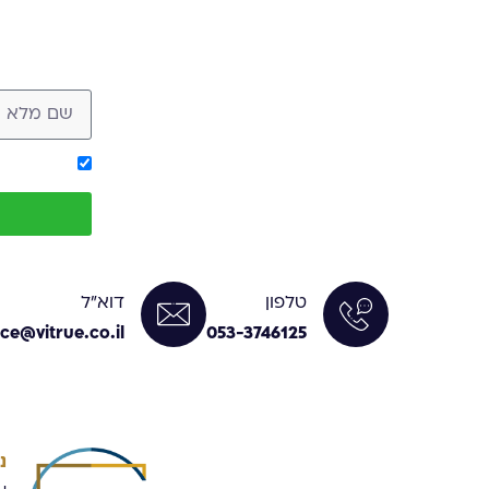
אישור קבלת מסר מ-ue
טלפון
דוא"ל
ice@vitrue.co.il
053-3746125
נ