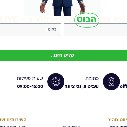
נסו את
הבוט
של Vitrue ב - LIVE
Vitr (ניתן להסיר בכל עת)
קליק וזזנו..
כתובת
שעות פעילות
off
שביט 8, נס ציונה
09:00-15:00
יווט מהיר
השירותים שלנ