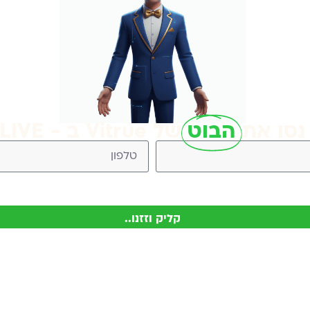
נסו את
הבוט
של Vitrue ב - LIVE
Vitr (ניתן להסיר בכל עת)
קליק וזזנו..
כתובת
שעות פעילות
off
שביט 8, נס ציונה
09:00-15:00