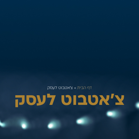
דף הבית
»
צ׳אטבוט לעסק
צ׳אטבוט לעסק