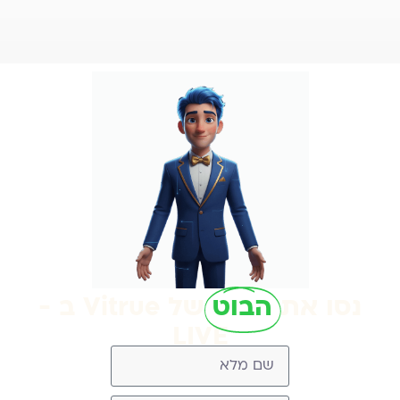
נסו את
הבוט
של Vitrue ב -
LIVE