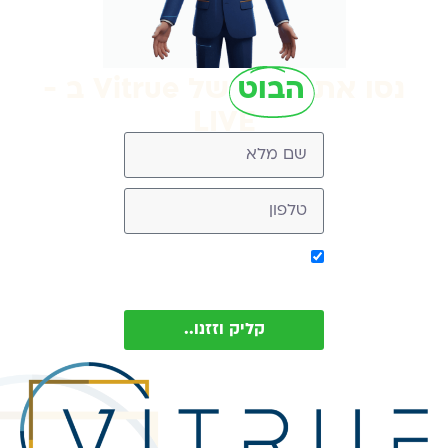
נסו את
הבוט
של Vitrue ב -
LIVE
אישור קבלת מסר מ-
Vitrue (ניתן להסיר בכל עת)
קליק וזזנו..