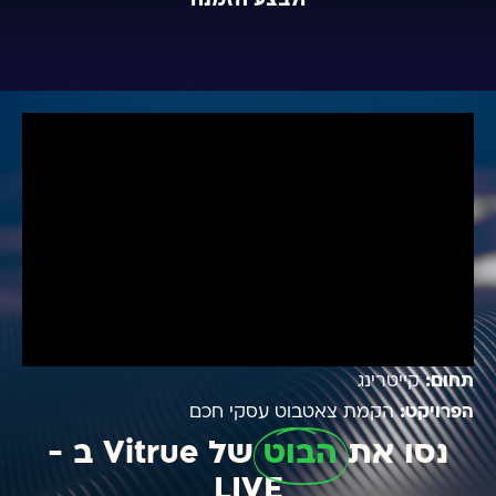
ולבצע הזמנה
תחום:
קייטרינג
הפרויקט:
הקמת צאטבוט עסקי חכם
נסו את
הבוט
של Vitrue ב -
LIVE