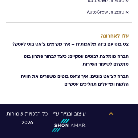
אוטומציות AutoSave
אוטומציות AutoGrow
עלו לאחרונה
צט בוט עם בינה מלאכותית – איך מקימים צ׳אט בוט לעסק?
חברה מומלצת לבוטים עסקיים: כיצד לבחור פתרון בוט
מתקדם לשיפור השירות
חברה לצ׳אט בוטים: איך צ'אט בוטים משפרים את חווית
הלקוח ומייעלים תהליכים עסקיים
עיצוב ובנייה ע"י
כל הזכויות שמורות
2026