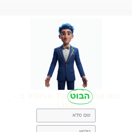
נסו את
הבוט
של Vitrue ב -
LIVE