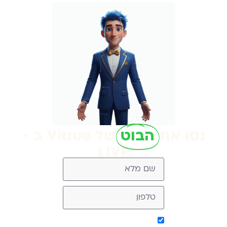
נסו את
הבוט
של Vitrue ב -
LIVE
אישור קבלת מסר מ-