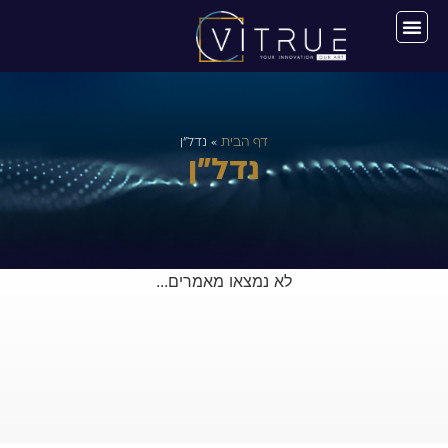
דף הבית
»
נדל"ן
נדל"ן
לא נמצאו מאמרים...