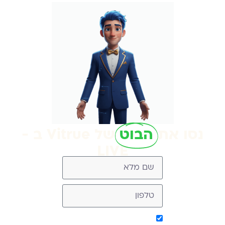
נסו את
הבוט
של Vitrue ב -
LIVE
אישור קבלת מסר מ-