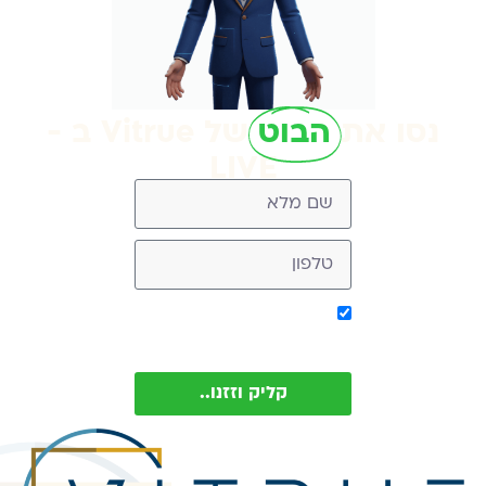
נסו את
הבוט
של Vitrue ב -
LIVE
אישור קבלת מסר מ-
Vitrue (ניתן להסיר בכל עת)
קליק וזזנו..