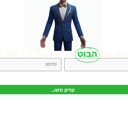
נסו את
הבוט
של Vitrue ב - LIVE
Vitr (ניתן להסיר בכל עת)
קליק וזזנו..
כתובת
שעות פעילות
off
שביט 8, נס ציונה
09:00-15:00