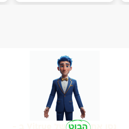
נסו את
הבוט
של Vitrue ב -