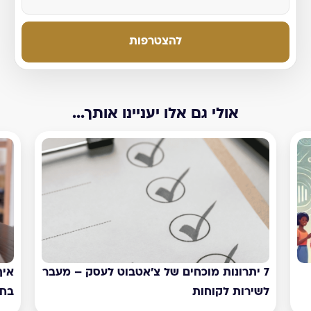
להצטרפות
אולי גם אלו יעניינו אותך...
עבר
איך צ'אטבוט יכול להכפיל את המכירות
אי
בחברה? מדריך פרקטי
לע