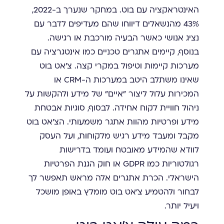
האינטראקציה עם בוט. במחקר שנערך ב-2022,
43% מהנשאלים דיווחו שהם מעדיפים לדבר עם
נציג אנושי כאשר הבעיה מורכבת או רגישה.
בנוסף, קיימים אתגרים טכניים כמו אינטגרציה עם
מערכות קיימות וטיפול במקרי קצה. צ'אט בוט
שאינו משתלב היטב במערכות ה-CRM או
המכירות עלול ליצור "איים" של מידע ולהקשות על
ניהול חוויית לקוח אחידה. לבסוף, סוגיות אבטחת
מידע ופרטיות מהוות אתגר משמעותי. הצ'אט בוט
מקבל ומעבד מידע רגיש מלקוחות, ועל העסק
לוודא שהמידע מאובטח ועומד בדרישות
רגולטוריות כמו GDPR או חוק הגנת הפרטיות
הישראלי. הכרת אתגרים אלה מראש תאפשר לך
לבחור ולהטמיע צ'אט בוט מומלץ באופן מושכל
ויעיל יותר.