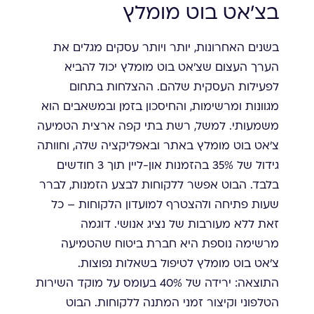
בצ'אט בוט מומלץ
בשנים האחרונות, יותר ויותר עסקים מגלים את
הערך העצום שצ'אט בוט מומלץ יכול להביא
לפעילות העסקית שלהם. ההצלחות בתחום
מגוונות ומרשימות, והחיסכון בזמן ובמשאבים הוא
משמעותי. למשל, רשת בתי קפה ארצית הטמיעה
צ'אט בוט מומלץ באתר ובאפליקציה שלה, וחוותה
גידול של 35% בהזמנות און-ליין תוך 3 חודשים
בלבד. הבוט אפשר ללקוחות לבצע הזמנות, לברר
שעות פתיחה ולהצטרף למועדון הלקוחות – כל
זאת ללא מעורבות של נציג אנושי. דוגמה
מרשימה נוספת היא חברת ביטוח שהטמיעה
צ'אט בוט מומלץ לטיפול בשאלות נפוצות.
התוצאה: ירידה של 40% בעומס על מוקד השירות
הטלפוני וקיצור זמני המתנה ללקוחות. הבוט