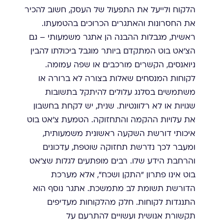
הלקוח ולייעל את התפעול של העסק, חשוב להכיר
את החסרונות והאתגרים הכרוכים בהטמעתו.
ראשית, מגבלות ההבנה הן אתגר משמעותי – גם
הצ'אט בוט המתקדם ביותר מוגבל ביכולתו להבין
ניואנסים, הקשרים מורכבים או שפה עמומה.
לקוחות המנסחים שאלות בצורה לא ברורה או
משתמשים בסלנג עלולים להיתקל בתשובות
שגויות או לא רלוונטיות. שנית, יש לקחת בחשבון
את עלויות ההקמה והתחזוקה. הטמעת צ'אט בוט
איכותי דורשת השקעה ראשונית משמעותית,
ומעבר לכך נדרשת תחזוקה שוטפת, עדכונים
והרחבת הידע שלו. רבים מופתעים לגלות שצ'אט
בוט אינו פתרון "התקן ושכח", אלא מערכת
הדורשת תשומת לב מתמשכת. אתגר נוסף הוא
התנגדות לקוחות. חלק מהלקוחות מעדיפים
תקשורת אנושית ועשויים להתרעם על