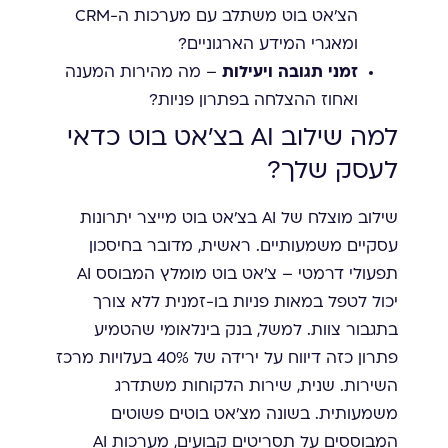
הצ'אט בוט משתלב עם מערכות ה-CRM
ומאגרי המידע הארגוניים?
זמני תגובה ויעילות
– מה מהירות המענה
ואחוז ההצלחה בפתרון פניות?
למה שילוב AI בצ'אט בוט כדאי
לעסק שלך?
שילוב מוצלח של AI בצ'אט בוט מייצר יתרונות
עסקיים משמעותיים. ראשית, מדובר בחיסכון
תפעולי דרמטי – צ'אט בוט מומלץ המבוסס AI
יכול לטפל במאות פניות בו-זמנית ללא צורך
בתגבור צוות. למשל, בנק בינלאומי שהטמיע
פתרון כזה דיווח על ירידה של 40% בעלויות מרכז
השירות. שנית, שירות הלקוחות משתדרג
משמעותית. בשונה מצ'אט בוטים פשוטים
המבוססים על תסריטים קבועים, מערכות AI